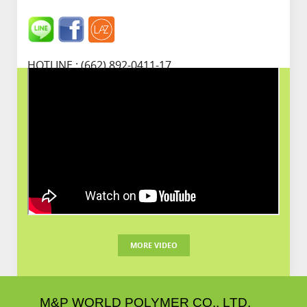
HOTLINE : (662) 892-0411-17
MORE VIDEO
M&P WORLD POLYMER CO., LTD.